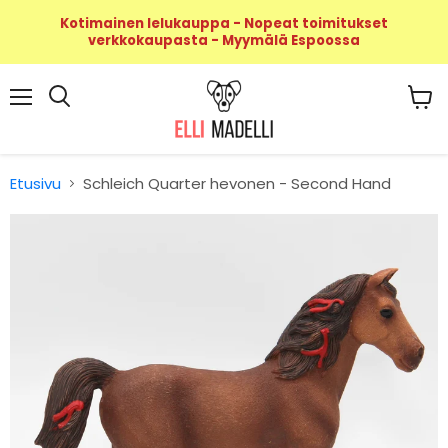
Kotimainen lelukauppa - Nopeat toimitukset
verkkokaupasta - Myymälä Espoossa
Valikko
Näyt
Haku
ostos
Etusivu
Schleich Quarter hevonen - Second Hand