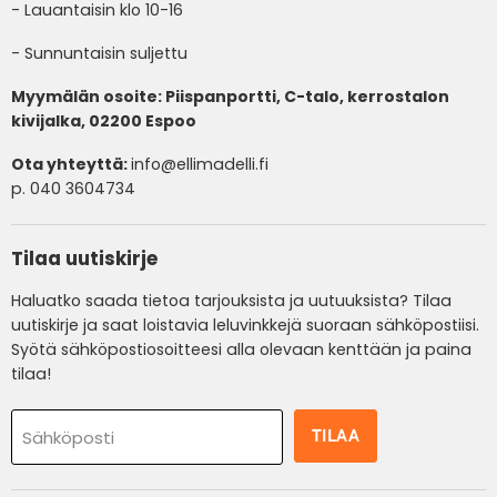
- Lauantaisin klo 10-16
- Sunnuntaisin suljettu
Myymälän osoite: Piispanportti, C-talo, kerrostalon
kivijalka, 02200 Espoo
Ota yhteyttä:
info@ellimadelli.fi
p. 040 3604734
Tilaa uutiskirje
Haluatko saada tietoa tarjouksista ja uutuuksista? Tilaa
uutiskirje ja saat loistavia leluvinkkejä suoraan sähköpostiisi.
Syötä sähköpostiosoitteesi alla olevaan kenttään ja paina
tilaa!
TILAA
Sähköposti