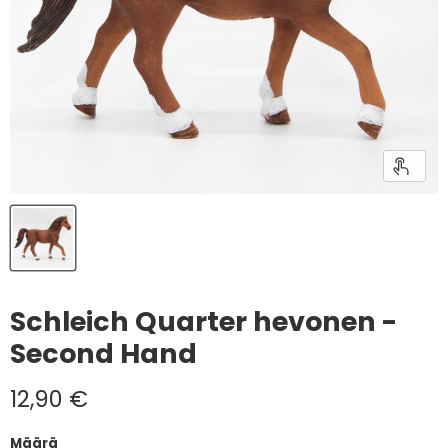
Schleich Quarter hevonen -
Second Hand
Nykyinen hinta
12,90 €
Määrä