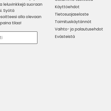
ia leluvinkkejä suoraan
Käyttöehdot
i. Syötä
Tietosuojaseloste
soitteesi alla olevaan
Toimituskäytännöt
paina tilaa!
Vaihto- ja palautusehdot
Evästeistä
ti