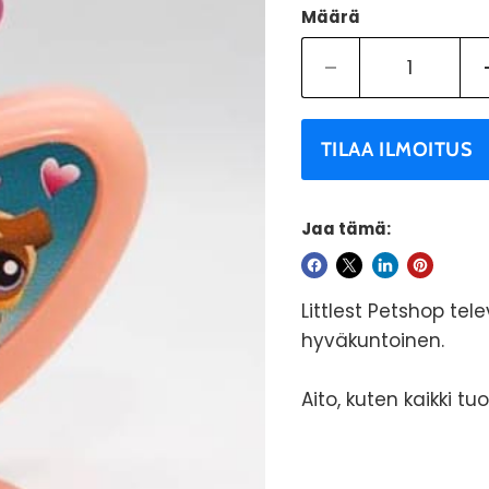
Määrä
TILAA ILMOITUS
Jaa tämä:
Littlest Petshop tele
hyväkuntoinen.
Aito, kuten kaikki tu