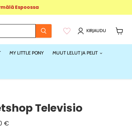
yymälä Espoossa
KIRJAUDU
Näytä
ostosk
T
MY LITTLE PONY
MUUT LELUT JA PELIT
Petshop Televisio
yinen hinta
0 €