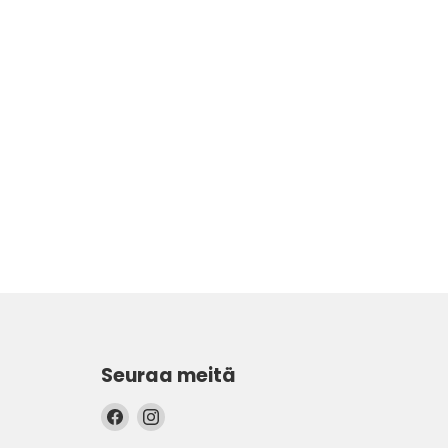
Seuraa meitä
Löydä
Löydä
meidät
meidät