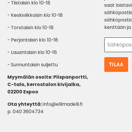
- Tiistaisin klo 10-18
saat loistav
sähköpostiis
- Keskiviikkoisin klo 10-18
sähköpostio
kenttään ja 
- Torstaisin klo 10-18
- Perjantaisin klo 10-18
Sähköpos
- Lauantaisin klo 10-16
TILAA
- Sunnuntaisin suljettu
Myymälän osoite: Piispanportti,
C-talo, kerrostalon kivijalka,
02200 Espoo
Ota yhteyttä:
info@ellimadelli.fi
p. 040 3604734