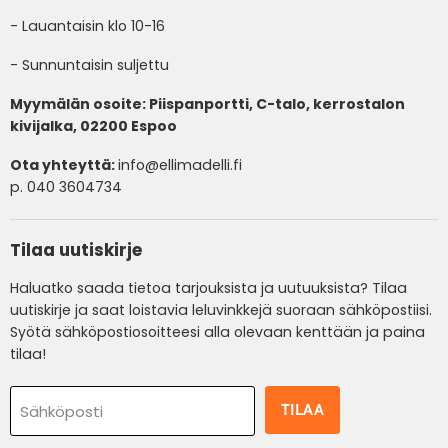
- Lauantaisin klo 10-16
- Sunnuntaisin suljettu
Myymälän osoite: Piispanportti, C-talo, kerrostalon
kivijalka, 02200 Espoo
Ota yhteyttä:
info@ellimadelli.fi
p. 040 3604734
Tilaa uutiskirje
Haluatko saada tietoa tarjouksista ja uutuuksista? Tilaa
uutiskirje ja saat loistavia leluvinkkejä suoraan sähköpostiisi.
Syötä sähköpostiosoitteesi alla olevaan kenttään ja paina
tilaa!
TILAA
Sähköposti