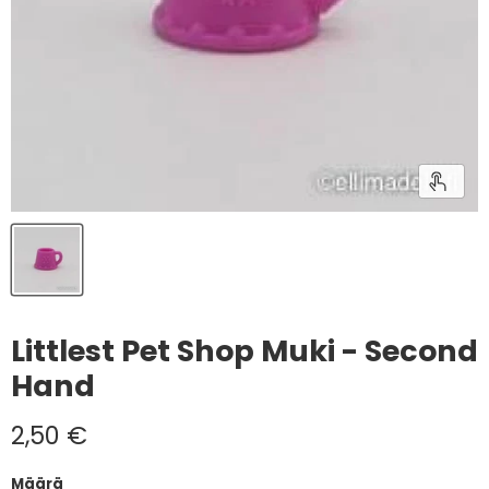
Littlest Pet Shop Muki - Second
Hand
Nykyinen hinta
2,50 €
Määrä