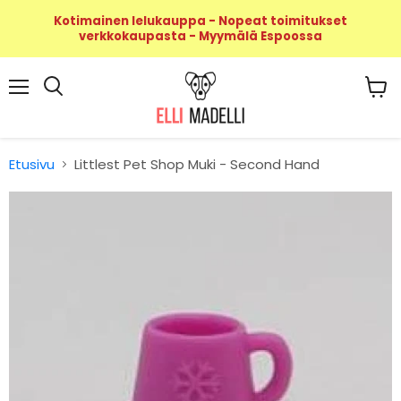
Kotimainen lelukauppa - Nopeat toimitukset
verkkokaupasta - Myymälä Espoossa
Valikko
Näyt
Haku
ostos
Etusivu
Littlest Pet Shop Muki - Second Hand