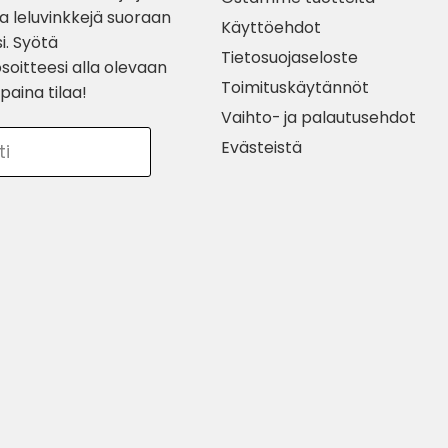
ia leluvinkkejä suoraan
Käyttöehdot
i. Syötä
Tietosuojaseloste
soitteesi alla olevaan
Toimituskäytännöt
paina tilaa!
Vaihto- ja palautusehdot
Evästeistä
ti