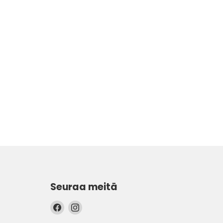
Seuraa meitä
Löydä
Löydä
meidät
meidät