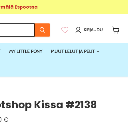
yymälä Espoossa
KIRJAUDU
Näytä
ostosk
T
MY LITTLE PONY
MUUT LELUT JA PELIT
Petshop Kissa #2138
yinen hinta
0 €