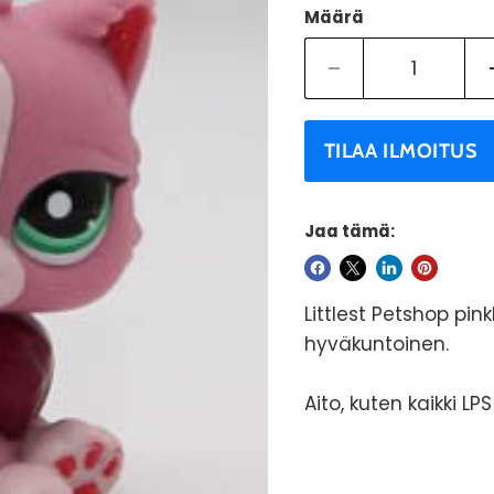
Määrä
TILAA ILMOITUS
Jaa tämä:
Littlest Petshop pink
hyväkuntoinen.
Aito, kuten kaikki LP