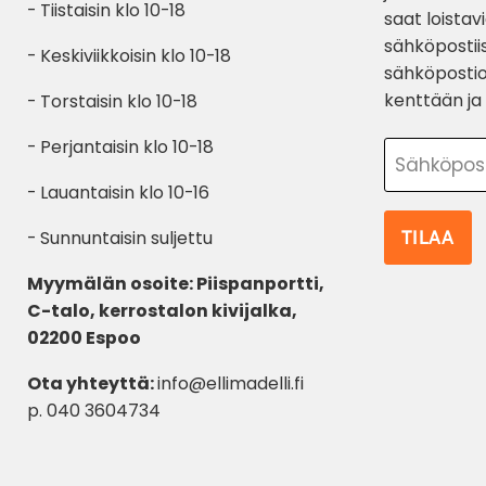
- Tiistaisin klo 10-18
saat loistav
sähköpostiis
- Keskiviikkoisin klo 10-18
sähköpostio
kenttään ja 
- Torstaisin klo 10-18
- Perjantaisin klo 10-18
Sähköpos
- Lauantaisin klo 10-16
TILAA
- Sunnuntaisin suljettu
Myymälän osoite: Piispanportti,
C-talo, kerrostalon kivijalka,
02200 Espoo
Ota yhteyttä:
info@ellimadelli.fi
p. 040 3604734