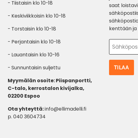
- Tiistaisin klo 10-18
saat loistav
sähköpostiis
- Keskiviikkoisin klo 10-18
sähköpostio
kenttään ja 
- Torstaisin klo 10-18
- Perjantaisin klo 10-18
Sähköpos
- Lauantaisin klo 10-16
TILAA
- Sunnuntaisin suljettu
Myymälän osoite: Piispanportti,
C-talo, kerrostalon kivijalka,
02200 Espoo
Ota yhteyttä:
info@ellimadelli.fi
p. 040 3604734