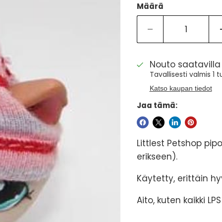
Määrä
Nouto saatavill
Tavallisesti valmis 1 
Katso kaupan tiedot
Jaa tämä:
Littlest Petshop pip
erikseen).
Käytetty, erittäin h
Aito, kuten kaikki LP