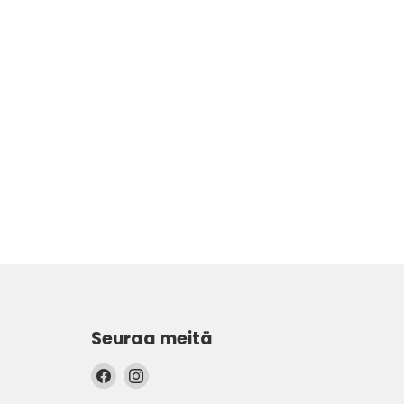
Seuraa meitä
Löydä
Löydä
meidät
meidät