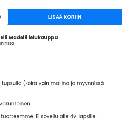
LISÄÄ KORIIN
a
Elli Madelli lelukauppa
tunnissa
o tupsulla (koira vain mallina ja myynnissä
yväkuntoinen.
S tuotteemme! Ei sovellu alle 4v. lapsille.