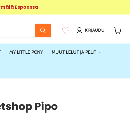
yymälä Espoossa
KIRJAUDU
Näytä
ostosk
T
MY LITTLE PONY
MUUT LELUT JA PELIT
Petshop Pipo