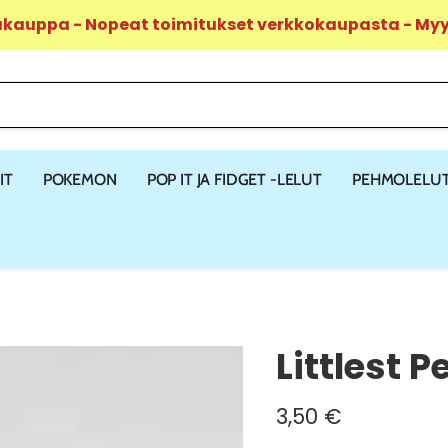
ukauppa - Nopeat toimitukset verkkokaupasta - M
IT
POKEMON
POP IT JA FIDGET -LELUT
PEHMOLELU
Littlest 
Nykyinen hinta
3,50 €