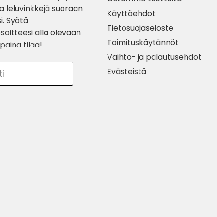
ia leluvinkkejä suoraan
Käyttöehdot
i. Syötä
Tietosuojaseloste
soitteesi alla olevaan
Toimituskäytännöt
paina tilaa!
Vaihto- ja palautusehdot
Evästeistä
ti