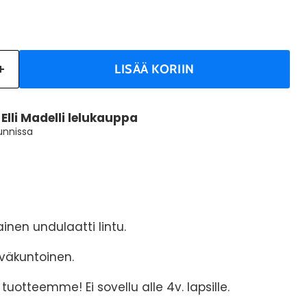
LISÄÄ KORIIN
a
Elli Madelli lelukauppa
tunnissa
ainen undulaatti lintu.
hyväkuntoinen.
S tuotteemme! Ei sovellu alle 4v. lapsille.