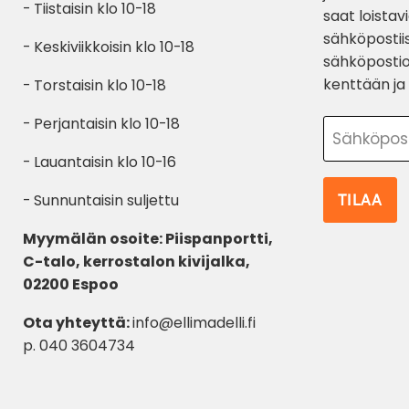
- Tiistaisin klo 10-18
saat loistav
sähköpostiis
- Keskiviikkoisin klo 10-18
sähköpostio
kenttään ja 
- Torstaisin klo 10-18
- Perjantaisin klo 10-18
Sähköpos
- Lauantaisin klo 10-16
TILAA
- Sunnuntaisin suljettu
Myymälän osoite: Piispanportti,
C-talo, kerrostalon kivijalka,
02200 Espoo
Ota yhteyttä:
info@ellimadelli.fi
p. 040 3604734