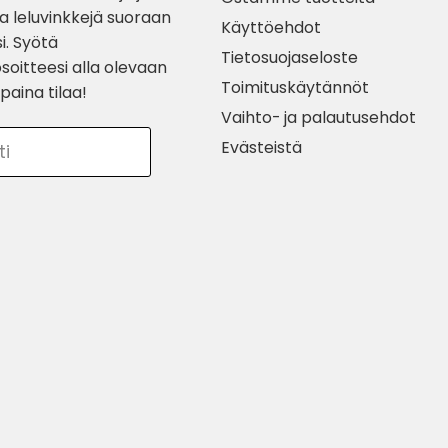
ia leluvinkkejä suoraan
Käyttöehdot
i. Syötä
Tietosuojaseloste
soitteesi alla olevaan
Toimituskäytännöt
paina tilaa!
Vaihto- ja palautusehdot
Evästeistä
ti