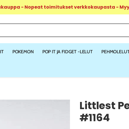
ukauppa - Nopeat toimitukset verkkokaupasta - M
IT
POKEMON
POP IT JA FIDGET -LELUT
PEHMOLELU
Littlest 
#1164