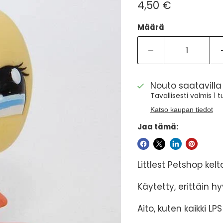
Nykyinen hinta
4,50 €
Määrä
Nouto saatavill
Tavallisesti valmis 1 
Katso kaupan tiedot
Jaa tämä:
Littlest Petshop kelt
Käytetty, erittäin 
Aito, kuten kaikki LP