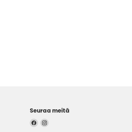
Seuraa meitä
Löydä
Löydä
meidät
meidät