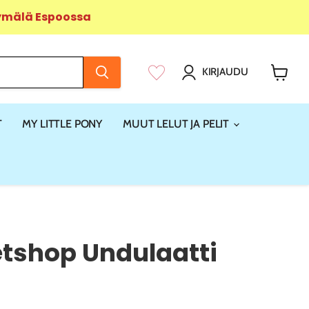
yymälä Espoossa
KIRJAUDU
Näytä
ostosk
T
MY LITTLE PONY
MUUT LELUT JA PELIT
Petshop Undulaatti