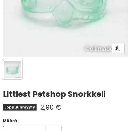
Littlest Petshop Snorkkeli
Nykyinen hinta
2,90 €
Loppuunmyyty
Määrä