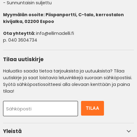
- Sunnuntaisin suljettu
Myymälän osoite: Piispanportti, C-talo, kerrostalon
kivijalka, 02200 Espoo
Ota yhteyttä:
info@ellimadelli.fi
p. 040 3604734
Tilaa uutiskirje
Haluatko saada tietoa tarjouksista ja uutuuksista? Tilaa
uutiskirje ja saat loistavia leluvinkkejä suoraan sähköpostiisi.
Syötä sähköpostiosoitteesi alla olevaan kenttään ja paina
tilaa!
TILAA
Sähköposti
Yleistä