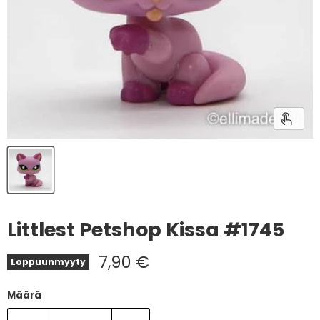
Littlest Petshop Kissa #1745
Nykyinen hinta
7,90 €
Loppuunmyyty
Määrä