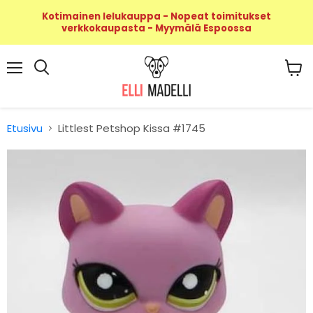
Kotimainen lelukauppa - Nopeat toimitukset
verkkokaupasta - Myymälä Espoossa
Valikko
Näyt
Haku
ostos
Etusivu
Littlest Petshop Kissa #1745