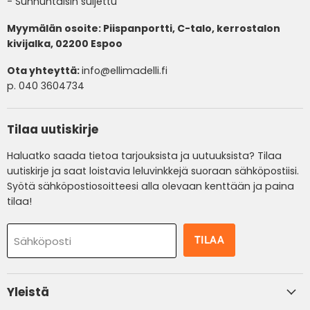
- Sunnuntaisin suljettu
Myymälän osoite: Piispanportti, C-talo, kerrostalon
kivijalka, 02200 Espoo
Ota yhteyttä:
info@ellimadelli.fi
p. 040 3604734
Tilaa uutiskirje
Haluatko saada tietoa tarjouksista ja uutuuksista? Tilaa
uutiskirje ja saat loistavia leluvinkkejä suoraan sähköpostiisi.
Syötä sähköpostiosoitteesi alla olevaan kenttään ja paina
tilaa!
TILAA
Sähköposti
Yleistä