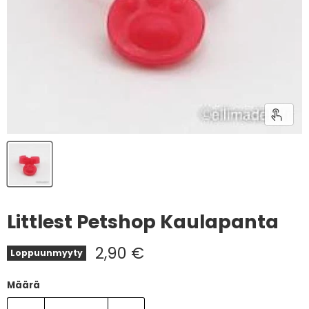
Littlest Petshop Kaulapanta
Nykyinen hinta
2,90 €
Loppuunmyyty
Määrä