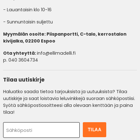
- Lauantaisin klo 10-16
- Sunnuntaisin suljettu
Myymälän osoite: Piispanportti, C-talo, kerrostalon
kivijalka, 02200 Espoo
Ota yhteyttä:
info@ellimadelli.fi
p. 040 3604734
Tilaa uutiskirje
Haluatko saada tietoa tarjouksista ja uutuuksista? Tilaa
uutiskirje ja saat loistavia leluvinkkejä suoraan sähköpostiisi.
Syötä sähköpostiosoitteesi alla olevaan kenttään ja paina
tilaa!
TILAA
Sähköposti